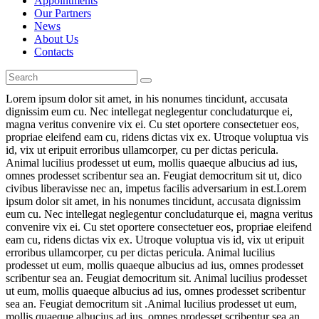
Appointments
Our Partners
News
About Us
Contacts
Lorem ipsum dolor sit amet, in his nonumes tincidunt, accusata
dignissim eum cu. Nec intellegat neglegentur concludaturque ei,
magna veritus convenire vix ei. Cu stet oportere consectetuer eos,
propriae eleifend eam cu, ridens dictas vix ex. Utroque voluptua vis
id, vix ut eripuit erroribus ullamcorper, cu per dictas pericula.
Animal lucilius prodesset ut eum, mollis quaeque albucius ad ius,
omnes prodesset scribentur sea an. Feugiat democritum sit ut, dico
civibus liberavisse nec an, impetus facilis adversarium in est.Lorem
ipsum dolor sit amet, in his nonumes tincidunt, accusata dignissim
eum cu. Nec intellegat neglegentur concludaturque ei, magna veritus
convenire vix ei. Cu stet oportere consectetuer eos, propriae eleifend
eam cu, ridens dictas vix ex. Utroque voluptua vis id, vix ut eripuit
erroribus ullamcorper, cu per dictas pericula. Animal lucilius
prodesset ut eum, mollis quaeque albucius ad ius, omnes prodesset
scribentur sea an. Feugiat democritum sit. Animal lucilius prodesset
ut eum, mollis quaeque albucius ad ius, omnes prodesset scribentur
sea an. Feugiat democritum sit .Animal lucilius prodesset ut eum,
mollis quaeque albucius ad ius, omnes prodesset scribentur sea an.