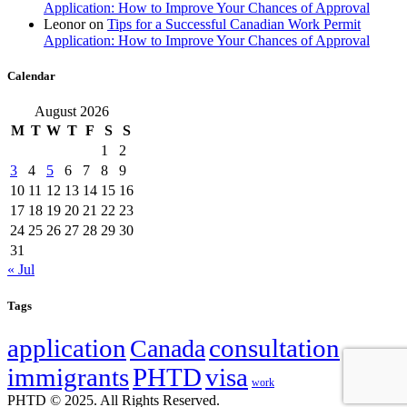
Application: How to Improve Your Chances of Approval
Leonor
on
Tips for a Successful Canadian Work Permit
Application: How to Improve Your Chances of Approval
Calendar
August 2026
M
T
W
T
F
S
S
1
2
3
4
5
6
7
8
9
10
11
12
13
14
15
16
17
18
19
20
21
22
23
24
25
26
27
28
29
30
31
« Jul
Tags
application
Canada
consultation
family
immigrants
PHTD
visa
work
PHTD © 2025. All Rights Reserved.