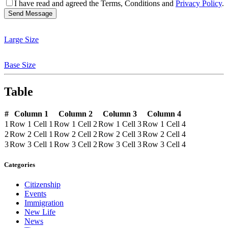
I have read and agreed the Terms, Conditions and
Privacy Policy
.
Large Size
Base Size
Table
#
Column 1
Column 2
Column 3
Column 4
1
Row 1 Cell 1
Row 1 Cell 2
Row 1 Cell 3
Row 1 Cell 4
2
Row 2 Cell 1
Row 2 Cell 2
Row 2 Cell 3
Row 2 Cell 4
3
Row 3 Cell 1
Row 3 Cell 2
Row 3 Cell 3
Row 3 Cell 4
Categories
Citizenship
Events
Immigration
New Life
News