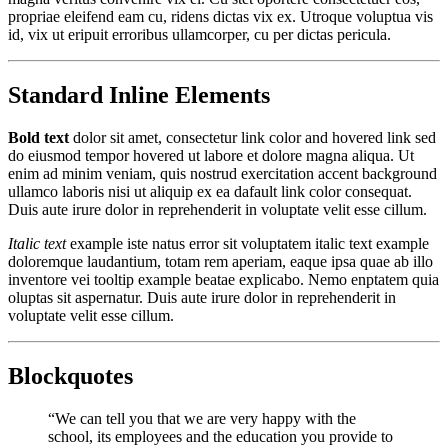
propriae eleifend eam cu, ridens dictas vix ex. Utroque voluptua vis
id, vix ut eripuit erroribus ullamcorper, cu per dictas pericula.
Standard Inline Elements
Bold text
dolor sit amet, consectetur
link color
and
hovered link
sed
do eiusmod tempor hovered ut labore et dolore magna aliqua. Ut
enim ad minim veniam, quis nostrud exercitation
accent background
ullamco laboris nisi ut aliquip ex ea dafault link color consequat.
Duis aute irure dolor in reprehenderit in voluptate velit esse cillum.
Italic text
example iste natus error sit voluptatem italic text example
doloremque laudantium, totam rem aperiam, eaque ipsa quae ab illo
inventore vei
tooltip example
beatae explicabo. Nemo enptatem quia
oluptas sit aspernatur. Duis aute irure dolor in reprehenderit in
voluptate velit esse cillum.
Blockquotes
“We can tell you that we are very happy with the
school, its employees and the education you provide to